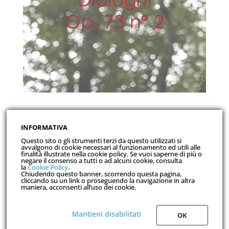
INFORMATIVA
Questo sito o gli strumenti terzi da questo utilizzati si
Nelle mie contemplazioni, le anime instaurano un
avvalgono di cookie necessari al funzionamento ed utili alle
dialogo tra loro e me ed i loro suoni sono soavi ed
finalità illustrate nella cookie policy. Se vuoi saperne di più o
negare il consenso a tutti o ad alcuni cookie, consulta
ipnotici.
la
Cookie Policy
.
Chiudendo questo banner, scorrendo questa pagina,
cliccando su un link o proseguendo la navigazione in altra
maniera, acconsenti all’uso dei cookie.
Mantieni disabilitati
OK